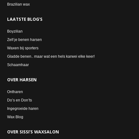
Brazilian wax
LAATSTE
BLOG’S
Boyzilian
Zelf je benen harsen
Waxen bij sporters
Gladde benen.. maar wat een hels karwei elke keer!
Schaamhaar
OVER
HARSEN
Ontharen
Do’s en Don’ts
Ingegroeide haren
Wax Blog
OVER
SISSI’S WAXSALON