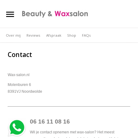
HOME
WAXEN DAMES
Over mij
WAXEN HEREN
Reviews
Afspraak
Shop
FAQs
Search
Our Site
WAX PRIJZEN
Contact
Contact
Wax-salon.nl
Molenburen 6
8391VJ Noordwolde
06 16 11 08 16
Wil je contact opnemen met wax-salon? Het meest