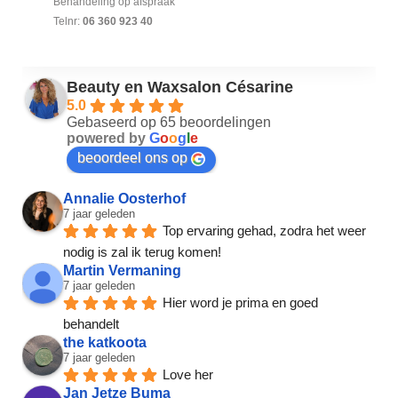
Behandeling op afspraak
Telnr:
06 360 923 40
Beauty en Waxsalon Césarine
5.0
Gebaseerd op 65 beoordelingen
powered by
G
o
o
g
l
e
beoordeel ons op
Annalie Oosterhof
7 jaar geleden
Top ervaring gehad, zodra het weer 
nodig is zal ik terug komen!
Martin Vermaning
7 jaar geleden
Hier word je prima en goed 
behandelt
the katkoota
7 jaar geleden
Love her
Jan Jetze Buma